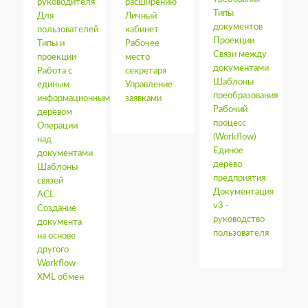
руководителя
расширению
Типы
Для
Личный
документов
пользователей
кабинет
Проекции
Типы и
Рабочее
Связи между
проекции
место
документами
Работа с
секретаря
Шаблоны
единым
Управление
преобразования
информационным
заявками
Рабочий
деревом
процесс
Операции
(Workflow)
над
Единое
документами
дерево
Шаблоны
предприятия
связей
Документация
ACL
v3 -
Создание
руководство
документа
пользователя
на основе
другого
Workflow
XML обмен